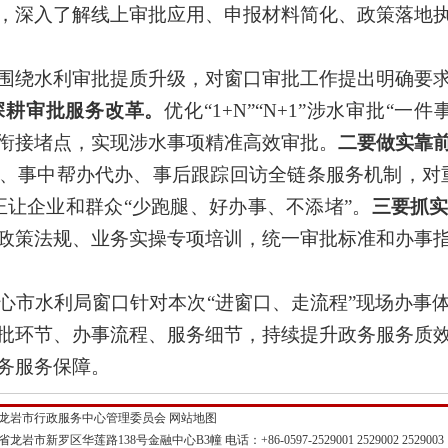
，深入
了解
线上审批应用、申报材料简化、政策落地
围绕水利审批提质升级，对窗口审批工作提出
明确
要
深耕审批
服务
改革
。
优化
“1+N”“N+1”
涉水审批
“一件事
衔接堵点，实现涉水事项
精准高效
审批。
二
要
做实靠
、事中帮办代办、事后跟踪回访全链条服务机制，对
正让企业和群众
“少跑腿、好办事、不添堵”
。
三
要
抓
政策法规、业务实操专项培训，统一审批标准和办事
心
市
水利
局
窗口针对本次
“进窗口、走流程”
现场办事
批环节、办事流程、服务细节
，
持续提升
政务
服务质
务
服务
保障。