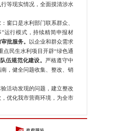
执行等现实情况，全面摸清涉水
求：
窗口是水利部门联系群众、
”
运行模式，持续精简申报材
前
审批
服务
。
以企业
和
群众需求
重点民生水利项目开辟
“
绿色通
实队伍规范
化
建设
。
严格遵守中
指南，健全问题收集、整改、销
体验活动发现的问题，建立整改
效，优化
我市
营商环境，为全市