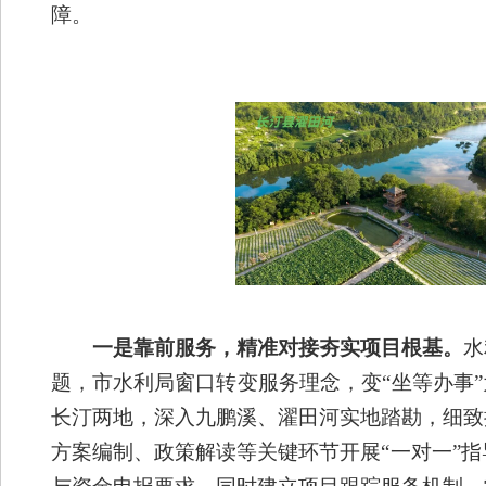
障。
一是
靠前服务，精准对接夯实项目根基。
水
题，
市水利局窗口
转变服务理念，变
“
坐等办事
”
长汀两地，深入九鹏溪、濯田河实地踏勘，细致
方案编制、政策解读等关键环节开展
“
一对一
”
指