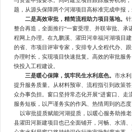
与资金申报要求。同时建立项目跟踪服务机制，
题，从源头保障两个河湖项目高标准完成申报
，
二是高效
审批，精简流程助力项目落地。
针
整合再造，全面推行
“
一窗受理、并联审批、承
程网上办理。在九鹏溪、濯田河幸福河湖项目建
的省、市项目评审专家，
安排专人全程代办、跟
办理时长
，实现项目快速批复
。高效的审批服务
快投入工程建设。
三是
暖心
保障
，筑牢民生水利底色。
市水利
提升服务质量。从材料预审、流程指引到政策答
众
办事负担。窗口坚持常态化
开展
“进窗口
、走
服务短板，以严谨务实的作风、热情周到的态度
以审批提质赋能河湖提质，以暖心服务助推老
县
濯田河新建项目也已全面铺开，河畅、水清、