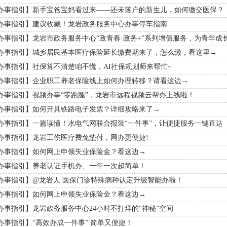
办事指引】新手宝爸宝妈看过来——还未落户的新生儿，如何缴交医保？
办事指引】建议收藏！龙岩政务服务中心办事停车指南
办事指引】龙岩市政务服务中心“政青春·政务+”系列增值服务，为青年成长
办事指引】城乡居民基本医疗保险延长缴费期来了，怎么缴，看这里→
办事指引】社保算不清楚咱不慌，AI社保规划师来帮忙~
办事指引】企业职工养老保险线上如何办理转移？请看这边→
办事指引】视频办事“零跑腿”，龙岩市远程视频云帮办上线啦！
办事指引】如何开具铁路电子发票？详细攻略来了→
办事指引】一篇读懂！水电气网联合报装“一件事”，让便捷服务一键直达
办事指引】龙岩工伤医疗费免垫付，网办更便捷!
办事指引】如何网上申领失业保险金？看这边→
办事指引】养老认证手机办、一年一次超简单！
办事指引】@龙岩人 医保门诊特殊病种认定升级智能办啦！
办事指引】如何网上申领失业保险金？看这边→
办事指引】龙岩政务服务中心24小时不打烊的“神秘”空间
办事指引】“高效办成一件事” 简单又便捷！